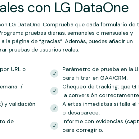
itales con LG DataOne
 con LG DataOne. Comprueba que cada formulario de 
 Programa pruebas diarias, semanales o mensuales y
ega a la página de “gracias”. Además, puedes añadir un
ar pruebas de usuarios reales.
 por URL o
Parámetro de prueba en la UR
para filtrar en GA4/CRM.
semanal /
Chequeo de tracking: que G
la conversión correctamente
) y validación
Alertas inmediatas si falla el
o desaparece.
nto de
Informe con evidencias (capt
para corregirlo.