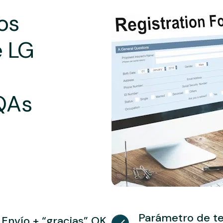
os
e LG
QAs
Parámetro de te
Envío + “gracias” OK