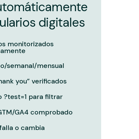
automáticamente
larios digitales
os monitorizados
camente
rio/semanal/mensual
hank you” verificados
?test=1 para filtrar
 GTM/GA4 comprobado
 falla o cambia