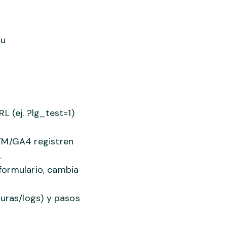
tu
L (ej. ?lg_test=1)
TM/GA4 registren
.
 formulario, cambia
uras/logs) y pasos