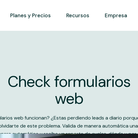
Demos
Sobre nosotros
Planes y Precios
Recursos
Empresa
Programa de afiliación
Preguntas frec
entes
Blog
Opiniones
Demos
Sobre nosotros
Programa de afiliación
Preguntas frec
entes
Blog
Opiniones
nt Mode
Check formularios
eb
b
web
nt Mode
eb
larios web funcionan? ¿Estas perdiendo leads a diario porque
b
darte de este problema. Valida de manera automática una ve
anera automática y recibe un reporte de cuales, dónde y por 