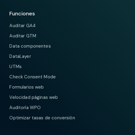
Creo
GTM
: )
hecha
sabes
aten
Funciones
que
sin
con
dónde
; )
les
tener
mucho
estamos
Auditar GA4
va a
que
cariño
: )
ir
gastar
Auditar GTM
muy
en
Data componentes
bien
desarr
con
me
DataLayer
esta
está
herramienta.
gusta
UTMs
Check Consent Mode
Formularios web
Velocidad páginas web
Auditoría WPO
Optimizar tasas de conversión