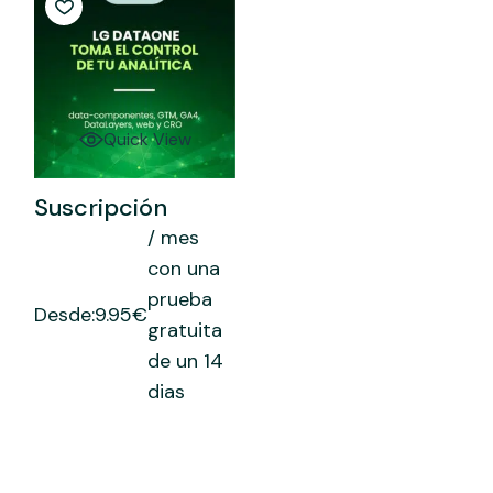
Quick View
Este
producto
tiene
Suscripción
múltiples
variantes.
/ mes
Las
con una
opciones
se
prueba
pueden
Desde:
9.95
€
elegir
gratuita
en
la
de un 14
página
dias
de
producto