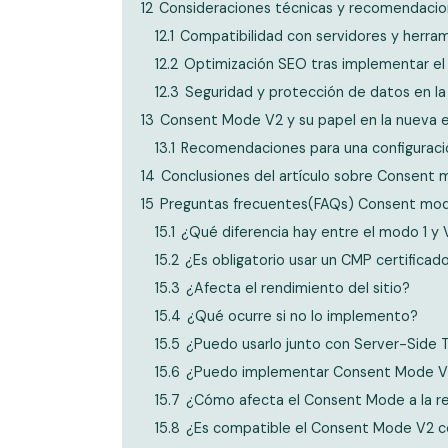
12
Consideraciones técnicas y recomendacio
12.1
Compatibilidad con servidores y herra
12.2
Optimización SEO tras implementar e
12.3
Seguridad y protección de datos en l
13
Consent Mode V2 y su papel en la nueva e
13.1
Recomendaciones para una configurac
14
Conclusiones del artículo sobre Consent
15
Preguntas frecuentes(FAQs) Consent mo
15.1
¿Qué diferencia hay entre el modo 1 y 
15.2
¿Es obligatorio usar un CMP certificad
15.3
¿Afecta el rendimiento del sitio?
15.4
¿Qué ocurre si no lo implemento?
15.5
¿Puedo usarlo junto con Server-Side 
15.6
¿Puedo implementar Consent Mode V2
15.7
¿Cómo afecta el Consent Mode a la re
15.8
¿Es compatible el Consent Mode V2 c