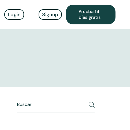
Prueba 14
Login
Signup
días gratis
uentes
uentes
Search