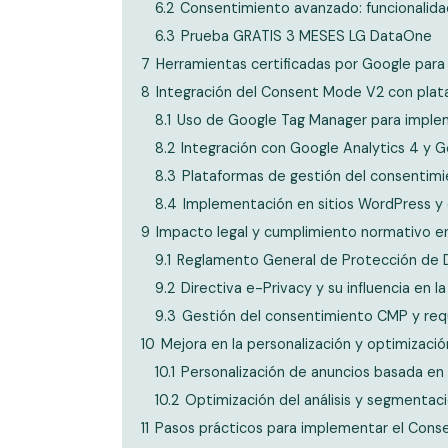
6.2
Consentimiento avanzado: funcionalida
6.3
Prueba GRATIS 3 MESES LG DataOne
7
Herramientas certificadas por Google pa
8
Integración del Consent Mode V2 con plata
8.1
Uso de Google Tag Manager para imple
8.2
Integración con Google Analytics 4 y 
8.3
Plataformas de gestión del consentim
8.4
Implementación en sitios WordPress y 
9
Impacto legal y cumplimiento normativo 
9.1
Reglamento General de Protección de 
9.2
Directiva e-Privacy y su influencia en l
9.3
Gestión del consentimiento CMP y requ
10
Mejora en la personalización y optimizaci
10.1
Personalización de anuncios basada e
10.2
Optimización del análisis y segmentac
11
Pasos prácticos para implementar el Cons