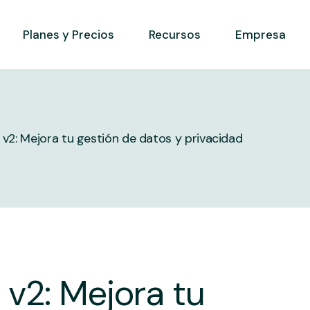
Demos
Sobre nosotros
Planes y Precios
Recursos
Empresa
Programa de afiliación
Preguntas frec
entes
Blog
Opiniones
Demos
Sobre nosotros
Programa de afiliación
Preguntas frec
2: Mejora tu gestión de datos y privacidad
entes
Blog
Opiniones
nt Mode
eb
b
nt Mode
eb
b
v2: Mejora tu