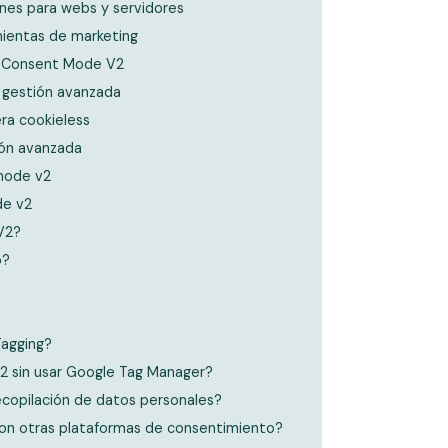
nes para webs y servidores
mientas de marketing
l Consent Mode V2
a gestión avanzada
ra cookieless
ión avanzada
 mode v2
de v2
V2?
o?
Tagging?
 sin usar Google Tag Manager?
copilación de datos personales?
on otras plataformas de consentimiento?