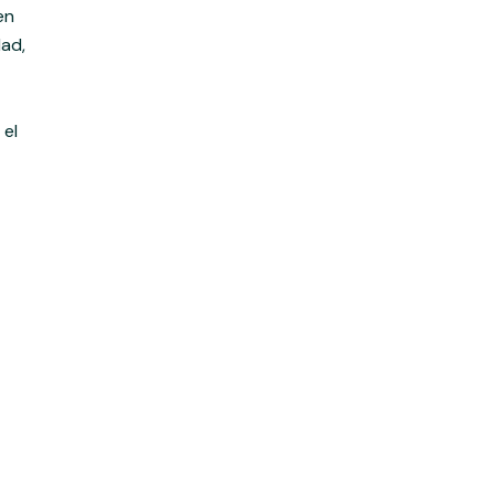
en
dad,
 el