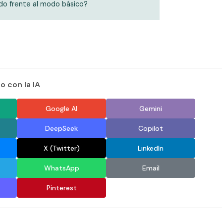
do frente al modo básico?
 con la IA
Google AI
Gemini
DeepSeek
Copilot
X (Twitter)
LinkedIn
WhatsApp
Email
Pinterest