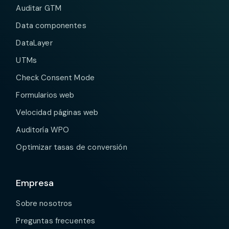
ir
gastar
Auditar GTM
muy
en
Data componentes
bien
desarr
con
me
DataLayer
esta
está
herramienta.
gusta
UTMs
Check Consent Mode
Formularios web
Velocidad páginas web
Auditoría WPO
Optimizar tasas de conversión
Empresa
Sobre nosotros
Preguntas frecuentes