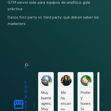
GTM server side para equipos de analítica: guía
práctica
Datos first party vs third party: qué deben saber los
marketers
Excelente
Pedro Salas
Isabella Gruber
Maria del Ca
LESTER
GROW & LG
DataOne |
Muy
Me
Profesionales
He
Agencia de
buena
ha
y
proba
analítica web y
agencia.
encantado
honestos.
su
CRO y
Muy
su
Si
herra