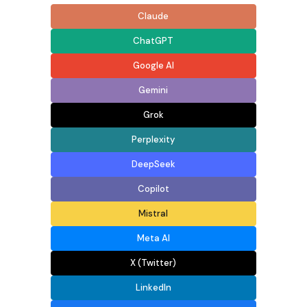
Claude
ChatGPT
Google AI
Gemini
Grok
Perplexity
DeepSeek
Copilot
Mistral
Meta AI
X (Twitter)
LinkedIn