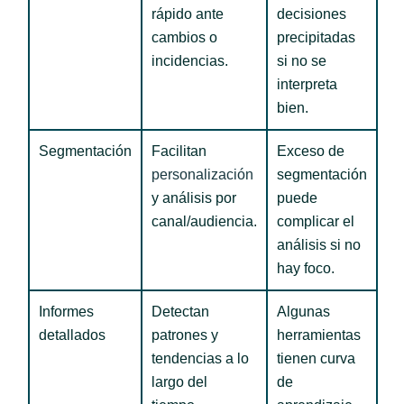
rápido ante
decisiones
cambios o
precipitadas
incidencias.
si no se
interpreta
bien.
Segmentación
Facilitan
Exceso de
personalización
segmentación
y análisis por
puede
canal/audiencia.
complicar el
análisis si no
hay foco.
Informes
Detectan
Algunas
detallados
patrones y
herramientas
tendencias a lo
tienen curva
largo del
de