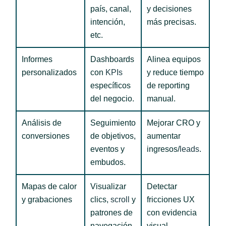
país, canal,
y decisiones
intención,
más precisas.
etc.
Informes
Dashboards
Alinea equipos
personalizados
con
KPIs
y reduce tiempo
específicos
de reporting
del negocio.
manual.
Análisis de
Seguimiento
Mejorar CRO y
conversiones
de objetivos,
aumentar
eventos y
ingresos/
leads
.
embudos.
Mapas de calor
Visualizar
Detectar
y grabaciones
clics,
scroll
y
fricciones UX
patrones de
con evidencia
navegación.
visual.